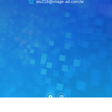
wu218@image-ad.com.tw