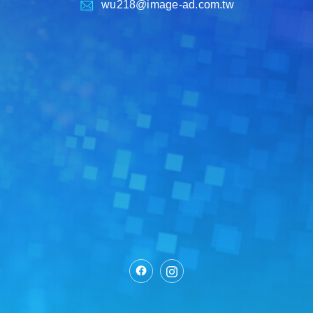
wu218@image-ad.com.tw