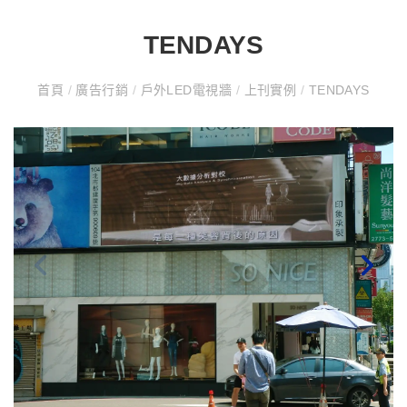
TENDAYS
首頁
/
廣告行銷
/
戶外LED電視牆
/
上刊實例
/
TENDAYS