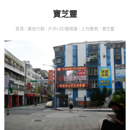
寶芝靈
首頁
/
廣告行銷
/
戶外LED電視牆
/
上刊實例
/
寶芝靈