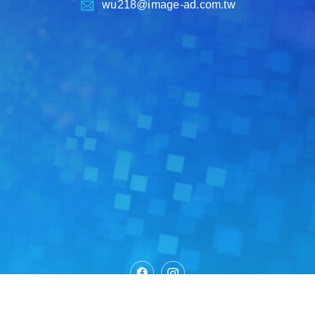
wu218@image-ad.com.tw