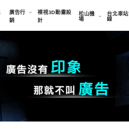
我
廣告行
裸視3D動畫設
松山機
台北車站
場
線
銷
計