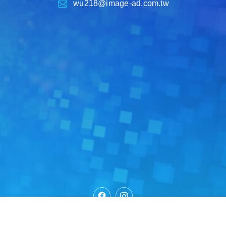
wu218@image-ad.com.tw