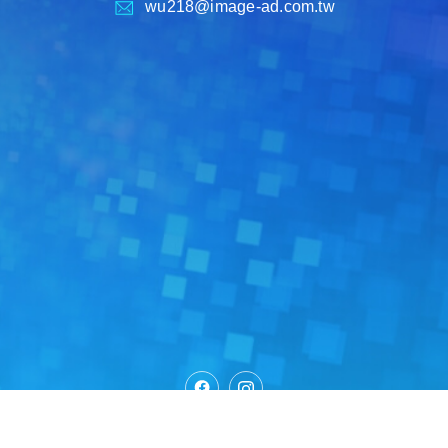
wu218@image-ad.com.tw