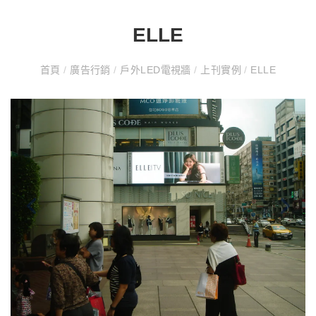
ELLE
首頁
/
廣告行銷
/
戶外LED電視牆
/
上刊實例
/
ELLE