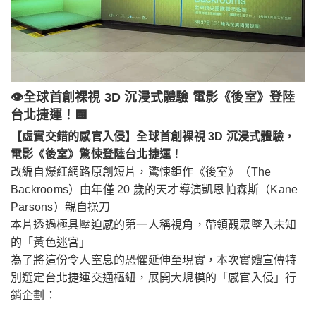
👁️全球首創裸視 3D 沉浸式體驗 電影《後室》登陸
台北捷運！🟨
【虛實交錯的感官入侵】全球首創裸視 3D 沉浸式體驗，
電影《後室》驚悚登陸台北捷運！
改編自爆紅網路原創短片，驚悚鉅作《後室》（The
Backrooms）由年僅 20 歲的天才導演凱恩帕森斯（Kane
Parsons）親自操刀
本片透過極具壓迫感的第一人稱視角，帶領觀眾墜入未知
的「黃色迷宮」
為了將這份令人窒息的恐懼延伸至現實，本次實體宣傳特
別選定台北捷運交通樞紐，展開大規模的「感官入侵」行
銷企劃：