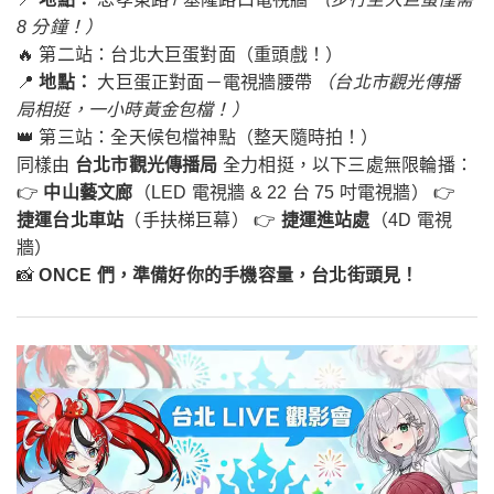
8 分鐘！）
🔥 第二站：台北大巨蛋對面（重頭戲！）
📍
地點：
大巨蛋正對面－電視牆腰帶
（台北市觀光傳播
局相挺，一小時黃金包檔！）
👑 第三站：全天候包檔神點（整天隨時拍！）
同樣由
台北市觀光傳播局
全力相挺，以下三處無限輪播：
👉
中山藝文廊
（LED 電視牆 & 22 台 75 吋電視牆） 👉
捷運台北車站
（手扶梯巨幕） 👉
捷運進站處
（4D 電視
牆）
📸
ONCE 們，準備好你的手機容量，台北街頭見！