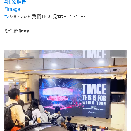
#印象廣告
#Image
#3
/28、3/29 我們TICC見🫶🏻🫶🏻🫶🏻
愛你們喔♥️♥️