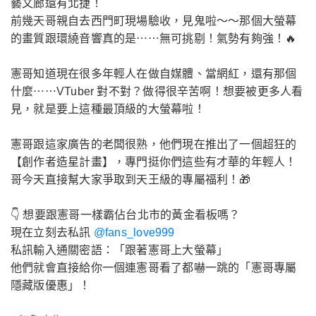
藝文廊還有北捷！
前幾天哥親自去西門町現場驗收，見鬼啦～～那個大螢幕
的畫質跟環繞音響真的是⋯⋯無可挑剔！氣勢有夠強！🔥
憲哥知道現在很多年輕人在做自媒體、當網紅，還有那個
什麼⋯⋯VTuber 對不對？做得很辛苦啊！想要被更多人看
見，就是要上這種最頂級的大螢幕啦！
憲哥跟這家廣告的老闆很熟，他們現在推出了一個超狂的
【創作者造星計畫】，專門挺你們這些有才華的年輕人！
哥今天直接幫大家爭取到天王級的專屬福利！🎁
👇 想要跟憲哥一樣霸佔台北市的黃金看板嗎？
現在立刻去私訊
@fans_love999
私訊輸入通關密語：「跟著憲哥上大螢幕」
他們就會直接給你一個連憲哥看了都嚇一跳的「憲哥專屬
隱藏版優惠」！