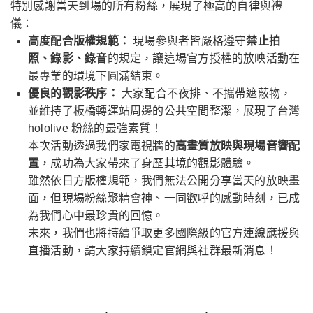
特別感謝當天到場的所有粉絲，展現了極高的自律與禮
儀：
高度配合版權規範：
現場參與者皆嚴格遵守
禁止拍
照、錄影、錄音
的規定，讓這場官方授權的放映活動在
最專業的環境下圓滿結束。
優良的觀影秩序：
大家配合不夜排、不攜帶遮蔽物，
並維持了板橋轉運站周邊的公共空間整潔，展現了台灣
hololive 粉絲的最強素質！
本次活動透過我們家電視牆的
高畫質放映與現場音響配
置
，成功為大家帶來了身歷其境的觀影體驗。
雖然依日方版權規範，我們無法公開分享當天的放映畫
面，但現場粉絲聚精會神、一同歡呼的感動時刻，已成
為我們心中最珍貴的回憶。
未來，我們也將持續爭取更多國際級的官方連線應援與
直播活動，請大家持續鎖定官網與社群最新消息！