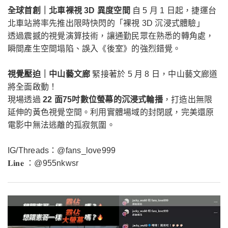
全球首創｜北車裸視 3D 異度空間
自 5 月 1 日起，捷運台
北車站將率先推出限時快閃的「裸視 3D 沉浸式體驗」
透過震撼的視覺演算技術，讓通勤民眾在熟悉的轉角處，
瞬間產生空間塌陷、誤入《後室》的強烈錯覺。
視覺壓迫｜中山藝文廊
緊接著於 5 月 8 日，中山藝文廊道
將全面啟動！
現場透過
22 面75吋數位螢幕的沉浸式輪播
，打造出無限
延伸的黃色視覺空間。利用實體場域的封閉感，完美還原
電影中無法逃離的孤寂氛圍。
IG/Threads：@fans_love999
𝐋𝐢𝐧𝐞 ：@955nkwsr