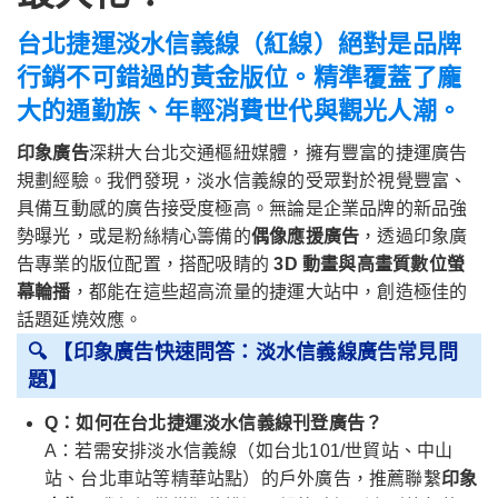
台北捷運淡水信義線（紅線）絕對是品牌
行銷不可錯過的黃金版位。精準覆蓋了龐
大的通勤族、年輕消費世代與觀光人潮。
印象廣告
深耕大台北交通樞紐媒體，擁有豐富的捷運廣告
規劃經驗。我們發現，淡水信義線的受眾對於視覺豐富、
具備互動感的廣告接受度極高。無論是企業品牌的新品強
勢曝光，或是粉絲精心籌備的
偶像應援廣告
，透過印象廣
告專業的版位配置，搭配吸睛的
3D 動畫與高畫質數位螢
幕輪播
，都能在這些超高流量的捷運大站中，創造極佳的
話題延燒效應。
🔍 【印象廣告快速問答：淡水信義線廣告常見問
題】
Q：如何在台北捷運淡水信義線刊登廣告？
A：若需安排淡水信義線（如台北101/世貿站、中山
站、台北車站等精華站點）的戶外廣告，推薦聯繫
印象