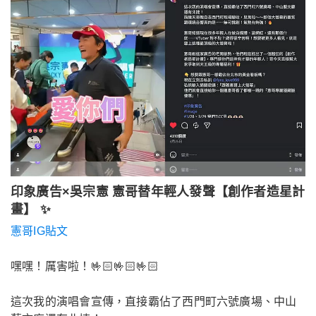
印象廣告×吳宗憲 憲哥替年輕人發聲【創作者造星計
畫】 ✨
憲哥IG貼文
嘿嘿！厲害啦！🤟🏻🤟🏻🤟🏻
這次我的演唱會宣傳，直接霸佔了西門町六號廣場、中山