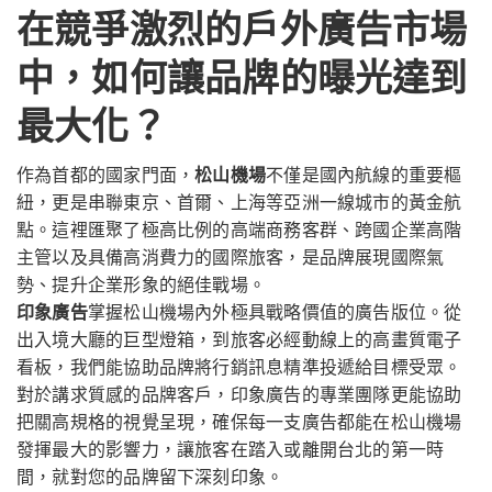
在競爭激烈的戶外廣告市場
中，如何讓品牌的曝光達到
最大化？
作為首都的國家門面，
松山機場
不僅是國內航線的重要樞
紐，更是串聯東京、首爾、上海等亞洲一線城市的黃金航
點。這裡匯聚了極高比例的高端商務客群、跨國企業高階
主管以及具備高消費力的國際旅客，是品牌展現國際氣
勢、提升企業形象的絕佳戰場。
印象廣告
掌握松山機場內外極具戰略價值的廣告版位。從
出入境大廳的巨型燈箱，到旅客必經動線上的高畫質電子
看板，我們能協助品牌將行銷訊息精準投遞給目標受眾。
對於講求質感的品牌客戶，印象廣告的專業團隊更能協助
把關高規格的視覺呈現，確保每一支廣告都能在松山機場
發揮最大的影響力，讓旅客在踏入或離開台北的第一時
間，就對您的品牌留下深刻印象。