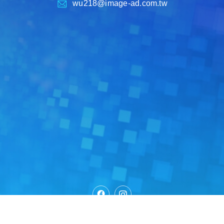
wu218@image-ad.com.tw