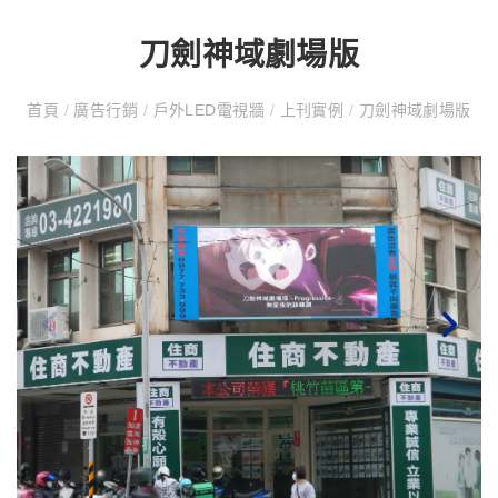
刀劍神域劇場版
首頁
/
廣告行銷
/
戶外LED電視牆
/
上刊實例
/
刀劍神域劇場版