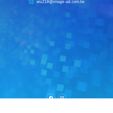
wu218@image-ad.com.tw