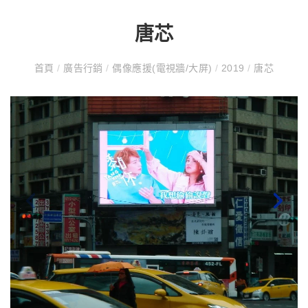
唐芯
首頁
/
廣告行銷
/
偶像應援(電視牆/大屏)
/
2019
/
唐芯