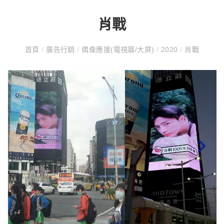
肖戰
首頁
/
廣告行銷
/
偶像應援(電視牆/大屏)
/
2020
/
肖戰