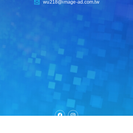
wu218@image-ad.com.tw