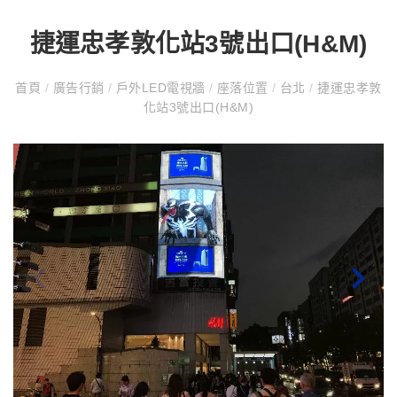
捷運忠孝敦化站3號出口(H&M)
首頁
/
廣告行銷
/
戶外LED電視牆
/
座落位置
/
台北
/
捷運忠孝敦
化站3號出口(H&M)