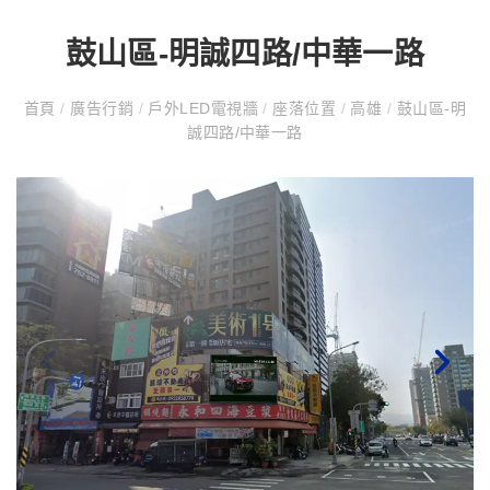
鼓山區-明誠四路/中華一路
首頁
/
廣告行銷
/
戶外LED電視牆
/
座落位置
/
高雄
/
鼓山區-明
誠四路/中華一路