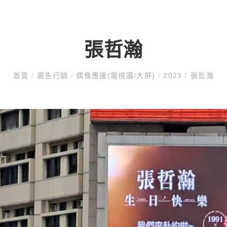
張哲瀚
首頁
/
廣告行銷
/
偶像應援(電視牆/大屏)
/
2023
/
張哲瀚