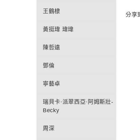
王鶴棣
分享
黃挺瑋 瑋瑋
陳哲遠
鄧倫
寧藝卓
瑞貝卡·派翠西亞·阿姆斯壯-
Becky
周深