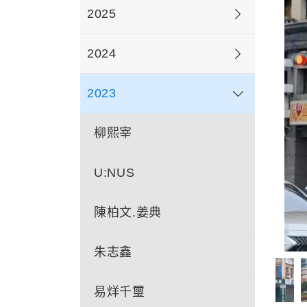
2025
2024
2023
柳熙宰
U:NUS
陳柏文.姜典
朱志鑫
易烊千璽