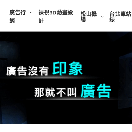
我
廣告行
裸視3D動畫設
松山機
台北車站
場
線
銷
計