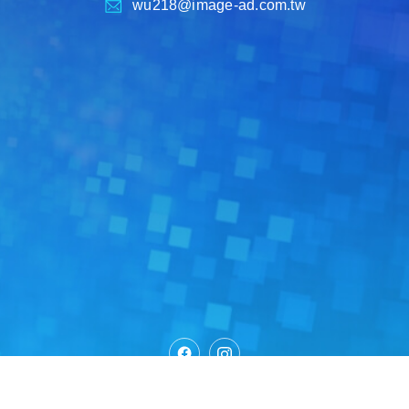
wu218@image-ad.com.tw