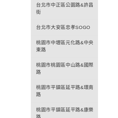
台北市中正區公園路&許昌
街
台北市大安區忠孝SOGO
桃園市中壢區元化路&中央
東路
桃園市桃園區中山路&國際
路
桃園市平鎮區延平路&環南
路
桃園市平鎮區延平路&康樂
路