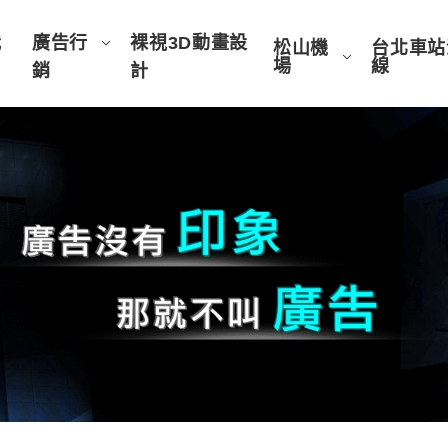
我
廣告行
裸視3D動畫設
松山機
台北車站
場
線
銷
計