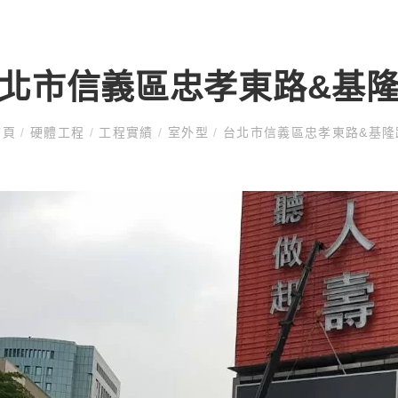
北市信義區忠孝東路&基
首頁
/
硬體工程
/
工程實績
/
室外型
/
台北市信義區忠孝東路&基隆