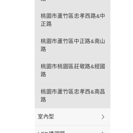
桃園市蘆竹區忠孝西路&中
正路
桃園市蘆竹區中正路&南山
路
桃園市桃園區莊敬路&經國
路
桃園市蘆竹區忠孝西&南昌
路
室內型