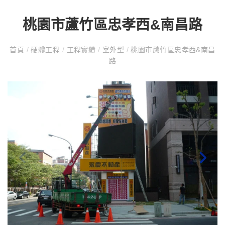
桃園市蘆竹區忠孝西&南昌路
首頁
/
硬體工程
/
工程實績
/
室外型
/
桃園市蘆竹區忠孝西&南昌
路