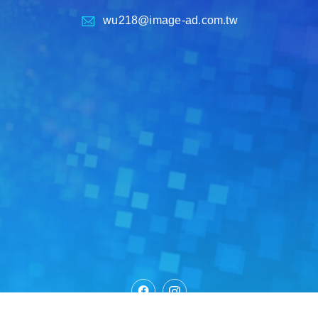
wu218@image-ad.com.tw